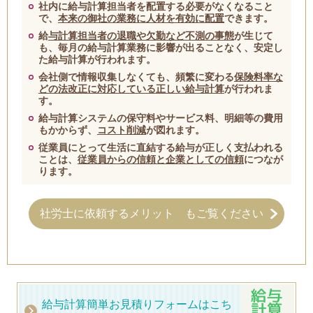
社内に給与計算担当者を配置する必要がなくなること
で、
本来の御社の業務に人材を有効に配置
できます。
給
与計算担当者の退職や欠勤など不測の事態
が生じて
も、毎月の給与計算業務に影響が出ることなく、安定し
た給与計算が行われます。
会社側で情報収集しなくても、頻繁に変わる
保険料率な
どの法改正に対応している正しい給与計算
が行われま
す。
給与計算システムの保守料やサービス料、明細等の費用
もかからず、
コスト削減
が図れます。
従業員にとって生活に直結する給与が正しく支払われる
ことは
、
従業員からの信頼と企業としての信頼
につなが
ります。
社労士に依頼するメリット もご覧ください
給与計算簡単お見積りフォームはこち