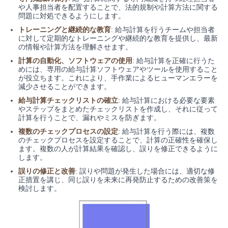
や人事担当者を配置することで、法的規制や計算方法に関する
問題に対処できるようにします。
トレーニングと継続的な教育
: 給与計算を行うチームや担当者
に対して定期的なトレーニングや継続的な教育を提供し、最新
の情報や計算方法を理解させます。
計算の自動化、ソフトウェアの使用
: 給与計算を正確に行うた
めには、専用の給与計算ソフトウェアやツールを使用すること
が役立ちます。これにより、手作業によるヒューマンエラーを
減少させることができます。
給与計算チェックリストの確立
: 給与計算における必要な要素
やステップをまとめたチェックリストを作成し、それに従って
計算を行うことで、漏れやミスを防ぎます。
複数のチェックプロセスの設定
: 給与計算を行う際には、複数
のチェックプロセスを設定することで、計算の正確性を確保し
ます。複数の人が計算結果を確認し、誤りを修正できるように
します。
誤りの修正と改善
: 誤りや問題が発生した場合には、適切な修
正措置を講じ、同じ誤りを未来に再発防止するための改善策を
検討します。