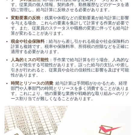
す。従業員の個人情報、契約条件、勤務履歴などのデータを適
切に管理し、給与計算に反映させる必要があります。
変動要素の反映
：残業や休暇などの変動要素が給与計算に影響
を与える場合、これらの要素を集計して計算する作業が必要で
す。また、従業員のステータスや職務の変更に伴っても給与計
算が変わることがあります。
税金や社会保険料
：給与から差し引かれる税金や社会保険料の
計算も複雑です。税率や保険料率、所得税の控除などを正確に
適用する必要があります。
人為的ミスの可能性
：
手作業で給与計算を行う場合、人為的な
ミスが発生する可能性があります。誤った給与の支払いや差し
引きが行われると、従業員や会社の信頼性に影響を及ぼす可能
性があります。
時間とリソースの消費
: 給与計算は手間暇がかかるため、経理
部門や人事部門の時間とリソースを多く消費することがありま
す。これにより、他の重要な業務や戦略的な取り組みへのリソ
ース割り当てが難しくなることがあります。