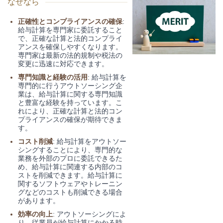
なぜなら
正確性とコンプライアンスの確保
:
給与計算を専門家に委託すること
で、正確な計算と法的コンプライ
アンスを確保しやすくなります。
専門家は最新の法的規制や税法の
変更に迅速に対応できます。
専門知識と経験の活用
: 給与計算を
専門的に行うアウトソーシング企
業は、給与計算に関する専門知識
と豊富な経験を持っています。こ
れにより、正確な計算と法的コン
プライアンスの確保が期待できま
す。
コスト削減
: 給与計算をアウトソー
シングすることにより、専門的な
業務を外部のプロに委託できるた
め、給与計算に関連する内部のコ
ストを削減できます。給与計算に
関するソフトウェアやトレーニン
グなどのコストも削減できる場合
があります。
効率の向上
: アウトソーシングによ
り、従業員が給与計算にかかる時