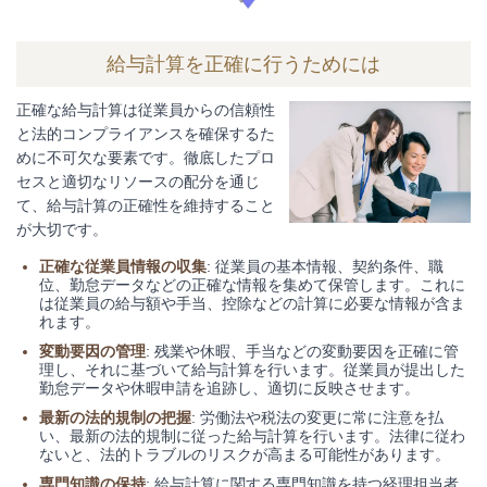
給与計算を正確に行うためには
正確な給与計算は従業員からの信頼性
と法的コンプライアンスを確保するた
めに不可欠な要素です。徹底したプロ
セスと適切なリソースの配分を通じ
て、給与計算の正確性を維持すること
が大切です。
正確な従業員情報の収集
: 従業員の基本情報、契約条件、職
位、勤怠データなどの正確な情報を集めて保管します。これに
は従業員の給与額や手当、控除などの計算に必要な情報が含ま
れます。
変動要因の管理
: 残業や休暇、手当などの変動要因を正確に管
理し、それに基づいて給与計算を行います。従業員が提出した
勤怠データや休暇申請を追跡し、適切に反映させます。
最新の法的規制の把握
: 労働法や税法の変更に常に注意を払
い、最新の法的規制に従った給与計算を行います。法律に従わ
ないと、法的トラブルのリスクが高まる可能性があります。
専門知識の保持
: 給与計算に関する専門知識を持つ経理担当者